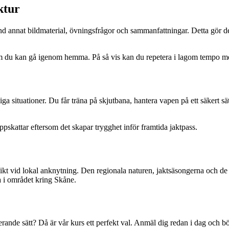
ktur
nd annat bildmaterial, övningsfrågor och sammanfattningar. Detta gör det
al som du kan gå igenom hemma. På så vis kan du repetera i lagom tempo 
a situationer. Du får träna på skjutbana, hantera vapen på ett säkert sä
skattar eftersom det skapar trygghet inför framtida jaktpass.
kt vid lokal anknytning. Den regionala naturen, jaktsäsongerna och de 
a i området kring Skåne.
erande sätt? Då är vår kurs ett perfekt val. Anmäl dig redan i dag och bö