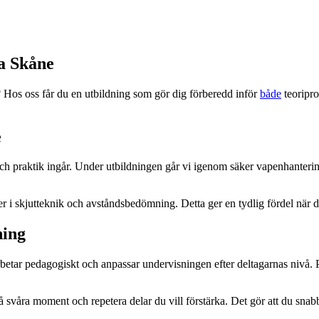
ra Skåne
d? Hos oss får du en utbildning som gör dig förberedd inför
både
teoripro
e
ch praktik ingår. Under utbildningen går vi igenom säker vapenhantering,
r i skjutteknik och avståndsbedömning. Detta ger en tydlig fördel när du
ning
rbetar pedagogiskt och anpassar undervisningen efter deltagarnas nivå. På 
å svåra moment och repetera delar du vill förstärka. Det gör att du sna