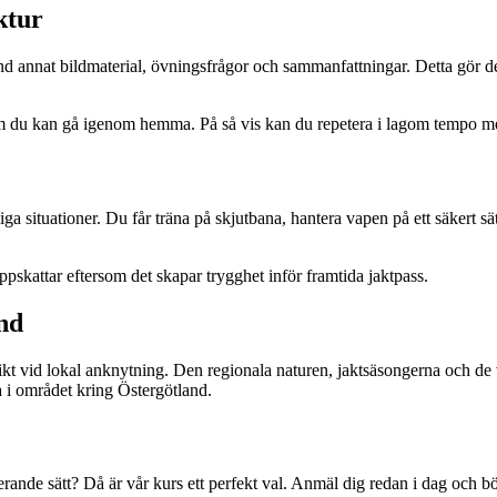
ktur
nd annat bildmaterial, övningsfrågor och sammanfattningar. Detta gör det
al som du kan gå igenom hemma. På så vis kan du repetera i lagom tempo 
a situationer. Du får träna på skjutbana, hantera vapen på ett säkert sä
skattar eftersom det skapar trygghet inför framtida jaktpass.
nd
kt vid lokal anknytning. Den regionala naturen, jaktsäsongerna och de 
 i området kring Östergötland.
erande sätt? Då är vår kurs ett perfekt val. Anmäl dig redan i dag och bö