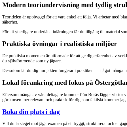
Modern teoriundervisning med tydlig stru
Teoridelen är uppbyggd för att vara enkel att följa. Vi arbetar med bla
säkerhet.
För att ytterligare underlätta inlärningen får du tillgång till materi
Praktiska övningar i realistiska miljöer
De praktiska momenten är utformade för att ge dig erfarenhet av verklig
du självförtroende som ny jägare.
Dessutom lär du dig hur jakten fungerar i praktiken — något många upp
Lokal förankring med fokus på Östergötla
Eftersom många av våra deltagare kommer från Borås lägger vi stor vi
gör kursen mer relevant och praktisk för dig som faktiskt kommer jaga
Boka din plats i dag
Vill du ta steget mot jägarexamen på ett tryggt, strukturerat och engag