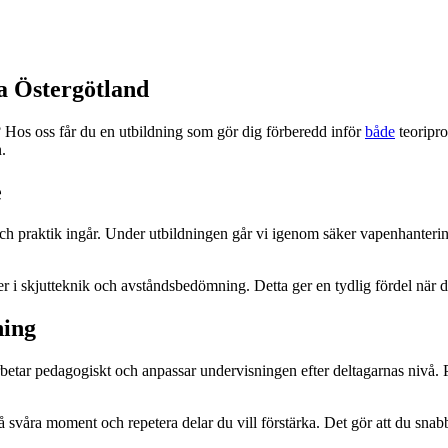
a Östergötland
d? Hos oss får du en utbildning som gör dig förberedd inför
både
teoripro
n.
e
ch praktik ingår. Under utbildningen går vi igenom säker vapenhantering,
r i skjutteknik och avståndsbedömning. Detta ger en tydlig fördel när du
ning
rbetar pedagogiskt och anpassar undervisningen efter deltagarnas nivå. På 
å svåra moment och repetera delar du vill förstärka. Det gör att du sna