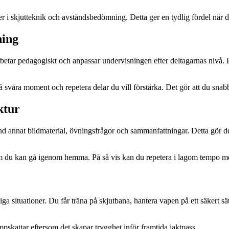
r i skjutteknik och avståndsbedömning. Detta ger en tydlig fördel när du
ning
rbetar pedagogiskt och anpassar undervisningen efter deltagarnas nivå. På 
å svåra moment och repetera delar du vill förstärka. Det gör att du sna
ktur
nd annat bildmaterial, övningsfrågor och sammanfattningar. Detta gör det
al som du kan gå igenom hemma. På så vis kan du repetera i lagom tempo 
a situationer. Du får träna på skjutbana, hantera vapen på ett säkert sä
skattar eftersom det skapar trygghet inför framtida jaktpass.