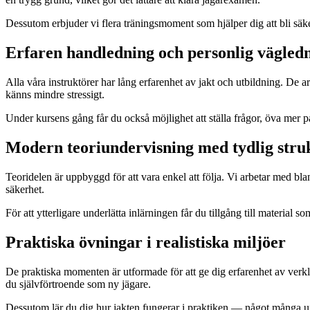
Dessutom erbjuder vi flera träningsmoment som hjälper dig att bli säke
Erfaren handledning och personlig vägled
Alla våra instruktörer har lång erfarenhet av jakt och utbildning. De a
känns mindre stressigt.
Under kursens gång får du också möjlighet att ställa frågor, öva mer p
Modern teoriundervisning med tydlig stru
Teoridelen är uppbyggd för att vara enkel att följa. Vi arbetar med bla
säkerhet.
För att ytterligare underlätta inlärningen får du tillgång till materi
Praktiska övningar i realistiska miljöer
De praktiska momenten är utformade för att ge dig erfarenhet av verklig
du självförtroende som ny jägare.
Dessutom lär du dig hur jakten fungerar i praktiken — något många upp