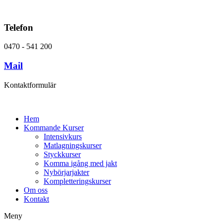
Telefon
0470 - 541 200
Mail
Kontaktformulär
Hem
Kommande Kurser
Intensivkurs
Matlagningskurser
Styckkurser
Komma igång med jakt
Nybörjarjakter
Kompletteringskurser
Om oss
Kontakt
Meny