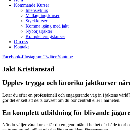
Kommande Kurser
Intensivkurs
Matlagningskurser
Styckkurser
Komma igång med jakt
Nybörjarjakter
Kompletteringskurser
Om oss
Kontakt
Facebook-f
Instagram
Twitter
Youtube
Jakt Kristianstad
Upplev trygga och lärorika jaktkurser när
Letar du efter en professionell och engagerande väg in i jaktens värl
gör det enkelt att delta oavsett om du bor centralt eller i närheten.
En komplett utbildning för blivande jägar
När du väljer våra kurser får du en genomtänkt helhet där både teori o
en trygg grund, vilket gör det lättare att klara jägarexamen.